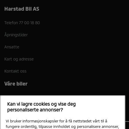
Harstad Bil AS
Telefon
77 00 18 80
Åpningstider
Ansatte
Kart og adresse
Kontakt oss
Våre biler
Nye Outlander PHEV
Nye Eclipse Cross EV
Kan vi lagre cookies og vise deg
personaliserte annonser?
Vi bruker informasjonskapsler for å få nettstedet vårt til å
fungere ordentlig, tilpasse innholdet og personalisere annonser,