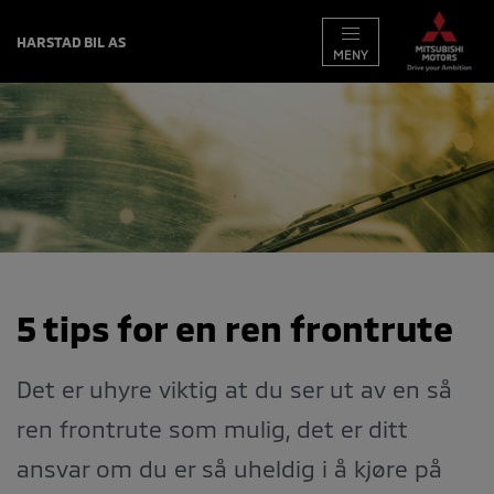
HARSTAD BIL AS
MENY
BILER
KAMPANJER
VERKSTED
TIPS OG RÅD
BRUKTBILER
5 tips for en ren frontrute
KONTAKT
BESTILL VERKSTEDTIME
Det er uhyre viktig at du ser ut av en så
MIN BIL
ren frontrute som mulig, det er ditt
ansvar om du er så uheldig i å kjøre på