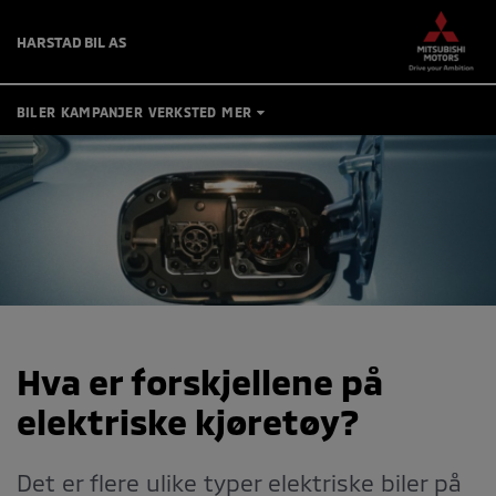
HARSTAD BIL AS
BILER
KAMPANJER
VERKSTED
MER
TIPS OG RÅD
BRUKTBILER
KONTAKT
BESTILL VERKSTEDTIME
MIN BIL
Hva er forskjellene på
elektriske kjøretøy?
Det er flere ulike typer elektriske biler på