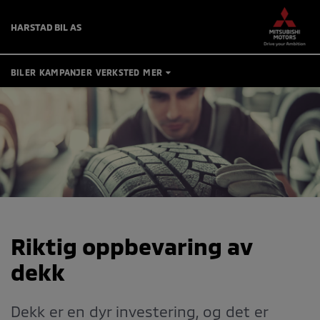
HARSTAD BIL AS
BILER
KAMPANJER
VERKSTED
MER
TIPS OG RÅD
BRUKTBILER
KONTAKT
BESTILL VERKSTEDTIME
MIN BIL
Riktig oppbevaring av
dekk
Dekk er en dyr investering, og det er