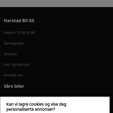
Harstad Bil AS
Telefon
77 00 18 80
Åpningstider
Ansatte
Kart og adresse
Kontakt oss
Våre biler
Nye Outlander PHEV
Nye Eclipse Cross EV
Kan vi lagre cookies og vise deg
personaliserte annonser?