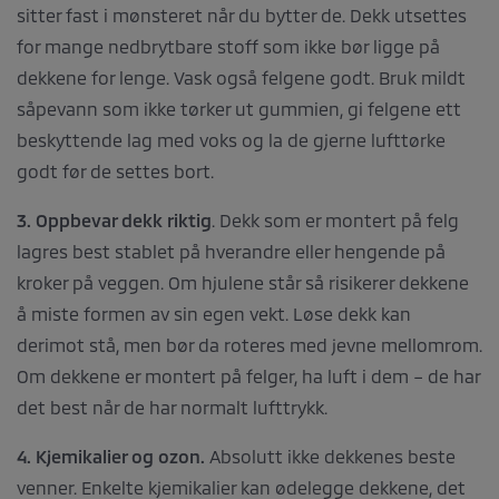
sitter fast i mønsteret når du bytter de. Dekk utsettes
for mange nedbrytbare stoff som ikke bør ligge på
dekkene for lenge. Vask også felgene godt. Bruk mildt
såpevann som ikke tørker ut gummien, gi felgene ett
beskyttende lag med voks og la de gjerne lufttørke
godt før de settes bort.
3. Oppbevar dekk riktig
. Dekk som er montert på felg
lagres best stablet på hverandre eller hengende på
kroker på veggen. Om hjulene står så risikerer dekkene
å miste formen av sin egen vekt. Løse dekk kan
derimot stå, men bør da roteres med jevne mellomrom.
Om dekkene er montert på felger, ha luft i dem – de har
det best når de har normalt lufttrykk.
4. Kjemikalier og ozon.
Absolutt ikke dekkenes beste
venner. Enkelte kjemikalier kan ødelegge dekkene, det